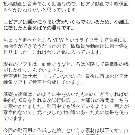
投稿動画は音声でなく動画なので、ピアノ動画でも映像面
を何かひねりたいと思っています。
…ピアノは遥かにうまい方がいくらでもいるため、小細工
に堕したと言えばその通りです。
ちょっと調べたところ VFW というライブラリで簡単に動
画操作ができそうだったので、四魔貴族動画用に第一弾を
作りました。これはわりと気に入っています。
現在のソフトは、面倒そうなところは省略して最低限の機
能しか作りこんでいません。
音声処理はサポートしていないので、最後に市販のビデオ
編集ソフトで音声と合成しています。
基礎技術面はこのように手を抜いたものの、どうすれば効
果的な CG を作れるか試行錯誤し、大部分の時間はこちら
に費やされました。動画中でも述べているように、画力が
致命的なので、元々少しだけ知識のあった光の効果を使っ
ています。
今回の動画用に作成した絵、というか素材は以下です。点