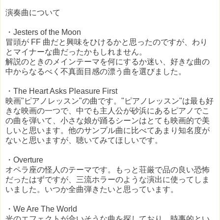
演奏曲について
・Jesters of the Moon
冒頭が FF 曲だと興味をひけるかと思ったのですが、わり
とマイナーな曲だったかもしれません。
解説のときのメインテーマを何にするか迷い、好きな曲の
中からなるべく不真面目感の漂う曲を選びました。
・The Heart Asks Pleasure First
映画"ピアノレッスン"の曲です。"ピアノレッスン"は最も好
きな映画の一つで、中でも主人公が砂浜にあるピアノでこ
の曲を弾いて、小さな娘が踊るシーンはとても映画的で美
しいと思います。他のサンプル曲に比べてあまり知名度が
ないと思いますが、聴いてみてほしいです。
・Overture
オペラ座の怪人のテーマです。もっと荘厳で品の良い恐怖
だったはずですが、三流ホラーのような演出に使ってしま
いました。いつか全曲弾きたいと思っています。
・We Are The World
光のエフェクトが合いそうな曲を探しており、時事的とい