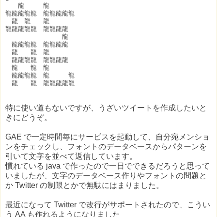
　　龍　　　龍

龍龍龍龍龍　龍龍龍龍龍

　龍　龍　　龍

龍龍龍龍龍　龍龍龍龍

　　　　　　　　　龍

　龍龍龍龍　龍龍龍龍

　龍　　龍　龍

　龍龍龍龍　龍龍龍龍

　龍　　龍　龍

　龍龍龍龍　龍　　　龍

特に使い道もないですが、うざいツイートを作成したいと
きにどうぞ。
GAE で一定時間毎にサービスを起動して、自分宛メンショ
ンをチェックし、フォントのデータベースからパターンを
引いて文字を並べて返信しています。
慣れている java で作ったので一日でできるだろうと思って
いましたが、文字のデータベース作りやフォントの問題と
か Twitter の制限とかで無駄にはまりました。
最近になって Twitter で改行がサポートされたので、こうい
う AA も作れるようになりました